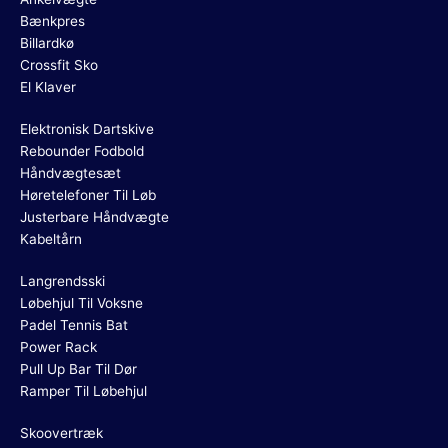
Bænkpres
Billardkø
Crossfit Sko
El Klaver
Elektronisk Dartskive
Rebounder Fodbold
Håndvægtesæt
Høretelefoner Til Løb
Justerbare Håndvægte
Kabeltårn
Langrendsski
Løbehjul Til Voksne
Padel Tennis Bat
Power Rack
Pull Up Bar Til Dør
Ramper Til Løbehjul
Skoovertræk