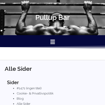
Gå
til
indholdet
Pullup Bar
Menu
Alle Sider
Sider
#1471 (ingen titel)
Cookie- & Privatlivspolitik
Blog
Alle Sider