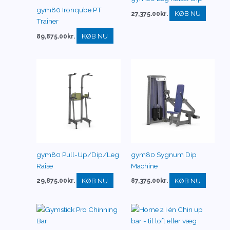
gym80 Ironqube PT
KØB NU
27,375.00
kr.
Trainer
KØB NU
89,875.00
kr.
gym80 Pull-Up/Dip/Leg
gym80 Sygnum Dip
Raise
Machine
KØB NU
KØB NU
29,875.00
kr.
87,375.00
kr.