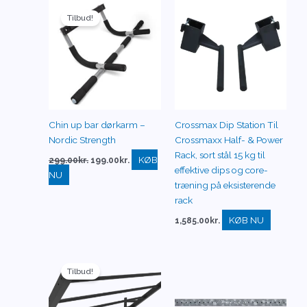
Den
Den
oprindelige
aktuelle
Tilbud!
pris
pris
var:
er:
299.00kr..
199.00kr..
Chin up bar dørkarm –
Crossmax Dip Station Til
Nordic Strength
Crossmaxx Half- & Power
Rack, sort stål 15 kg til
KØB
299.00
kr.
199.00
kr.
effektive dips og core-
NU
træning på eksisterende
rack
KØB NU
1,585.00
kr.
Den
Den
oprindelige
aktuelle
Tilbud!
pris
pris
var:
er:
4,825.00kr..
3,595.00kr..