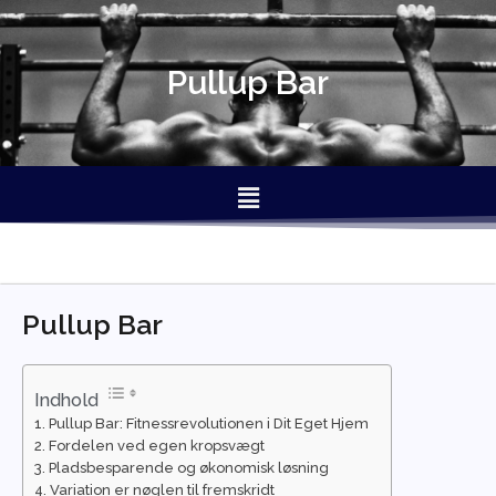
Gå
til
indholdet
Pullup Bar
Menu
Pullup Bar
Indhold
Pullup Bar: Fitnessrevolutionen i Dit Eget Hjem
Fordelen ved egen kropsvægt
Pladsbesparende og økonomisk løsning
Variation er nøglen til fremskridt