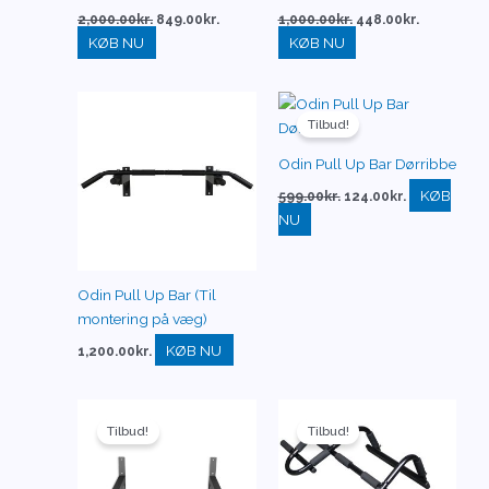
2,000.00
kr.
849.00
kr.
1,000.00
kr.
448.00
kr.
KØB NU
KØB NU
Den
Den
oprindelige
aktuelle
Tilbud!
pris
pris
var:
er:
Odin Pull Up Bar Dørribbe
599.00kr..
124.00kr..
KØB
599.00
kr.
124.00
kr.
NU
Odin Pull Up Bar (Til
montering på væg)
KØB NU
1,200.00
kr.
Den
Den
Den
Den
oprindelige
aktuelle
oprindelige
aktuelle
Tilbud!
Tilbud!
pris
pris
pris
pris
var:
er:
var:
er:
849.00kr..
449.00kr..
699.00kr..
199.00kr..