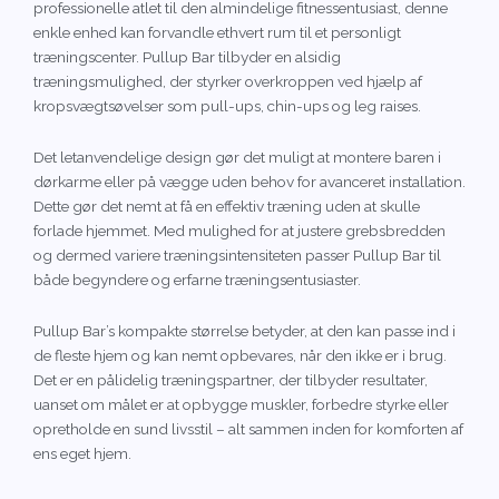
professionelle atlet til den almindelige fitnessentusiast, denne
enkle enhed kan forvandle ethvert rum til et personligt
træningscenter. Pullup Bar tilbyder en alsidig
træningsmulighed, der styrker overkroppen ved hjælp af
kropsvægtsøvelser som pull-ups, chin-ups og leg raises.
Det letanvendelige design gør det muligt at montere baren i
dørkarme eller på vægge uden behov for avanceret installation.
Dette gør det nemt at få en effektiv træning uden at skulle
forlade hjemmet. Med mulighed for at justere grebsbredden
og dermed variere træningsintensiteten passer Pullup Bar til
både begyndere og erfarne træningsentusiaster.
Pullup Bar’s kompakte størrelse betyder, at den kan passe ind i
de fleste hjem og kan nemt opbevares, når den ikke er i brug.
Det er en pålidelig træningspartner, der tilbyder resultater,
uanset om målet er at opbygge muskler, forbedre styrke eller
opretholde en sund livsstil – alt sammen inden for komforten af
ens eget hjem.