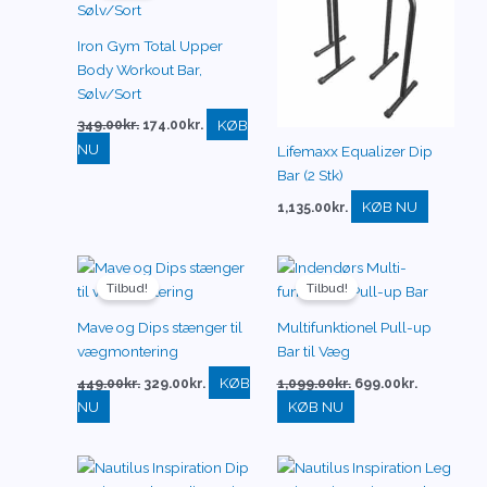
var:
er:
349.00kr..
174.00kr..
Iron Gym Total Upper
Body Workout Bar,
Sølv/Sort
KØB
349.00
kr.
174.00
kr.
NU
Lifemaxx Equalizer Dip
Bar (2 Stk)
KØB NU
1,135.00
kr.
Den
Den
Den
Den
oprindelige
aktuelle
oprindelige
aktuelle
Tilbud!
Tilbud!
pris
pris
pris
pris
var:
er:
var:
er:
Mave og Dips stænger til
Multifunktionel Pull-up
449.00kr..
329.00kr..
1,099.00kr..
699.00kr..
vægmontering
Bar til Væg
KØB
449.00
kr.
329.00
kr.
1,099.00
kr.
699.00
kr.
NU
KØB NU