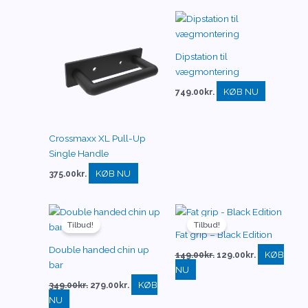
Dipstation til
vægmontering
KØB NU
749.00
kr.
Crossmaxx XL Pull-Up
Single Handle
KØB NU
375.00
kr.
Den
Den
Den
Den
oprindelige
aktuelle
oprindelige
aktuelle
Tilbud!
Tilbud!
pris
pris
pris
pris
Fat grip – Black Edition
var:
er:
var:
er:
Double handed chin up
349.00kr..
279.00kr..
149.00kr..
129.00kr..
KØB
149.00
kr.
129.00
kr.
bar
NU
KØB
349.00
kr.
279.00
kr.
NU