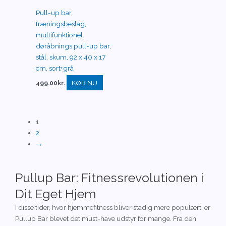
Pull-up bar,
træningsbeslag,
multifunktionel
døråbnings pull-up bar,
stål, skum, 92 x 40 x 17
cm, sort+grå
KØB NU
499.00
kr.
1
2
→
Pullup Bar: Fitnessrevolutionen i
Dit Eget Hjem
I disse tider, hvor hjemmefitness bliver stadig mere populært, er
Pullup Bar blevet det must-have udstyr for mange. Fra den