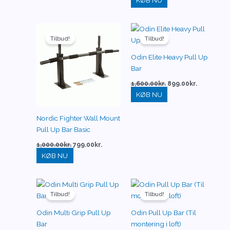
Den
Den
Den
Den
oprindelige
aktuelle
oprindelige
aktuelle
Tilbud!
Tilbud!
pris
pris
pris
pris
var:
er:
var:
er:
Odin Elite Heavy Pull Up
1,000.00kr..
799.00kr..
1,600.00kr..
899.00kr..
Bar
1,600.00
kr.
899.00
kr.
KØB NU
Nordic Fighter Wall Mount
Pull Up Bar Basic
1,000.00
kr.
799.00
kr.
KØB NU
Den
Den
Den
Den
oprindelige
aktuelle
oprindelige
aktuelle
Tilbud!
Tilbud!
pris
pris
pris
pris
var:
er:
var:
er:
Odin Multi Grip Pull Up
Odin Pull Up Bar (Til
2,000.00kr..
849.00kr..
1,000.00kr..
448.00kr..
Bar
montering i loft)