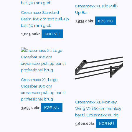
Crossmaxx XL Kid Pull-
Crossmaxx Standard
Up Bar
Beam 180 cm sort pull-up
KØB NU
1,535.00
kr.
bar, 30 mm greb
KØB NU
1,605.00
kr.
Crossmaxx XL Logo
Crossbar 180 cm
crossmaxx pull up bar til
professionel brug
Crossmaxx XL Monkey
KØB NU
3,255.00
kr.
Wing V2 180 cm monkey
bar til Crossmaxx XL rig
KØB NU
5,620.00
kr.