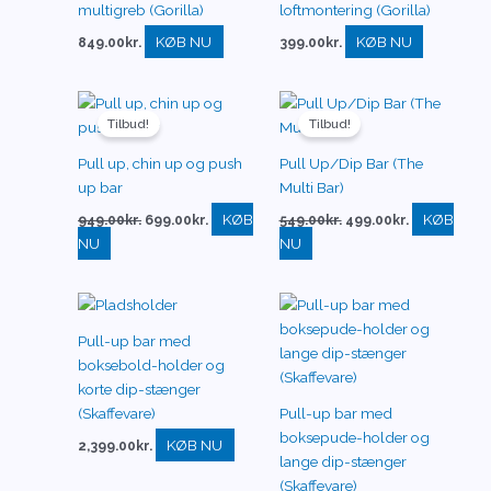
multigreb (Gorilla)
loftmontering (Gorilla)
KØB NU
KØB NU
849.00
kr.
399.00
kr.
Den
Den
Den
Den
oprindelige
aktuelle
oprindelige
aktuelle
Tilbud!
Tilbud!
pris
pris
pris
pris
var:
er:
var:
er:
Pull up, chin up og push
Pull Up/Dip Bar (The
949.00kr..
699.00kr..
549.00kr..
499.00kr..
up bar
Multi Bar)
KØB
KØB
949.00
kr.
699.00
kr.
549.00
kr.
499.00
kr.
NU
NU
Pull-up bar med
boksebold-holder og
korte dip-stænger
(Skaffevare)
Pull-up bar med
boksepude-holder og
KØB NU
2,399.00
kr.
lange dip-stænger
(Skaffevare)