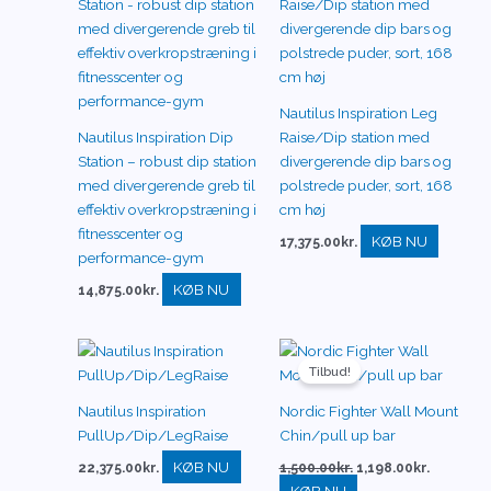
Nautilus Inspiration Leg
Nautilus Inspiration Dip
Raise/Dip station med
Station – robust dip station
divergerende dip bars og
med divergerende greb til
polstrede puder, sort, 168
effektiv overkropstræning i
cm høj
fitnesscenter og
KØB NU
17,375.00
kr.
performance-gym
KØB NU
14,875.00
kr.
Den
Den
oprindelige
aktuelle
Tilbud!
pris
pris
var:
er:
Nautilus Inspiration
Nordic Fighter Wall Mount
1,500.00kr..
1,198.00k
PullUp/Dip/LegRaise
Chin/pull up bar
KØB NU
22,375.00
kr.
1,500.00
kr.
1,198.00
kr.
KØB NU