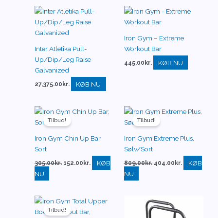
Iron Gym – Extreme
Inter Atletika Pull-
Workout Bar
Up/Dip/Leg Raise
KØB NU
445.00
kr.
Galvanized
KØB NU
27,375.00
kr.
Den
Den
Den
Den
oprindelige
aktuelle
oprindelige
aktuelle
Tilbud!
Tilbud!
pris
pris
pris
pris
var:
er:
var:
er:
Iron Gym Chin Up Bar,
Iron Gym Extreme Plus,
305.00kr..
152.00kr..
809.00kr..
404.00kr..
Sort
Sølv/Sort
KØB
KØB
305.00
kr.
152.00
kr.
809.00
kr.
404.00
kr.
NU
NU
Den
Den
oprindelige
aktuelle
Tilbud!
pris
pris