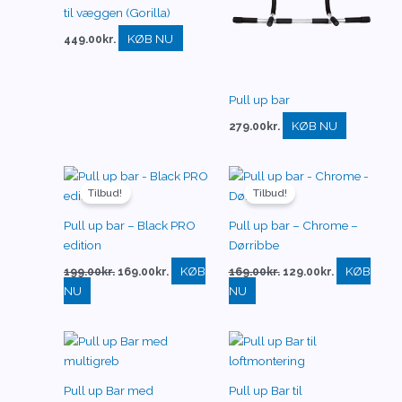
til væggen (Gorilla)
KØB NU
449.00
kr.
Pull up bar
KØB NU
279.00
kr.
Den
Den
Den
Den
oprindelige
aktuelle
oprindelige
aktuelle
Tilbud!
Tilbud!
pris
pris
pris
pris
var:
er:
var:
er:
Pull up bar – Black PRO
Pull up bar – Chrome –
199.00kr..
169.00kr..
169.00kr..
129.00kr..
edition
Dørribbe
KØB
KØB
199.00
kr.
169.00
kr.
169.00
kr.
129.00
kr.
NU
NU
Pull up Bar med
Pull up Bar til