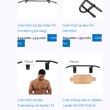
Odin Pull Up Bar Elite (Til
Odin Pull Up Bar Pro
montering på væg)
Dørribbe
KØB
KØB
849.00
kr.
449.00
kr.
699.00
kr.
199.00
kr.
NU
NU
Den
Den
Den
Den
oprindelige
aktuelle
oprindelige
aktuelle
Tilbud!
Tilbud!
pris
pris
pris
pris
var:
er:
var:
er:
1,200.00kr..
274.00kr..
1,430.00kr..
1,100.00k
Odin Pull Up Bar
Odin Pullup Bar m. Bælte i
Tværstang i et stykke (Til
Læder PAKKETILBUD