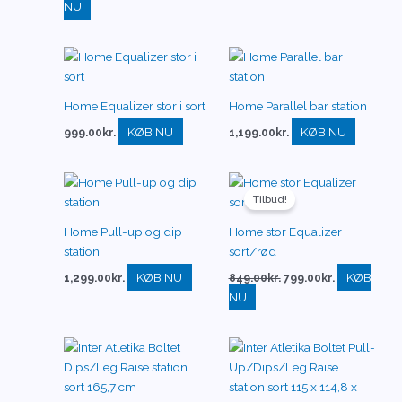
NU
Home Equalizer stor i sort
Home Parallel bar station
KØB NU
KØB NU
999.00
kr.
1,199.00
kr.
Den
Den
oprindelige
aktuelle
Tilbud!
pris
pris
var:
er:
Home Pull-up og dip
Home stor Equalizer
849.00kr..
799.00kr..
station
sort/rød
KØB NU
KØB
1,299.00
kr.
849.00
kr.
799.00
kr.
NU