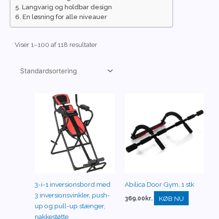
Langvarig og holdbar design
En løsning for alle niveauer
Viser 1–100 af 118 resultater
3-i-1 inversionsbord med
Abilica Door Gym, 1 stk
3 inversionsvinkler, push-
KØB NU
369.00
kr.
up og pull-up stænger,
nakkestøtte