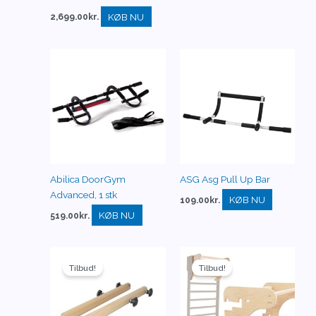
KØB NU
2,699.00
kr.
Abilica DoorGym
ASG Asg Pull Up Bar
Advanced, 1 stk
KØB NU
109.00
kr.
KØB NU
519.00
kr.
Den
Den
Den
Den
oprindelige
aktuelle
oprindelige
aktuelle
Tilbud!
Tilbud!
pris
pris
pris
pris
var:
er:
var:
er:
249.00kr..
199.00kr..
1,499.00kr..
1,299.00k