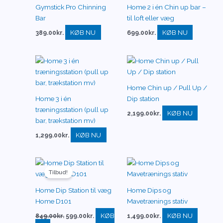
Gymstick Pro Chinning
Home 2 i én Chin up bar –
Bar
til loft eller væg
KØB NU
KØB NU
389.00
kr.
699.00
kr.
Home Chin up / Pull Up /
Home 3 i én
Dip station
træningsstation (pull up
KØB NU
2,199.00
kr.
bar, trækstation mv)
KØB NU
1,299.00
kr.
Den
Den
oprindelige
aktuelle
Tilbud!
pris
pris
var:
er:
Home Dip Station til væg
Home Dips og
849.00kr..
599.00kr..
Home D101
Mavetrænings stativ
KØB
KØB NU
849.00
kr.
599.00
kr.
1,499.00
kr.