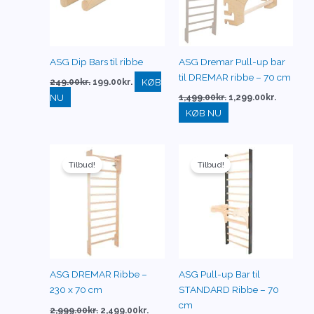
ASG Dip Bars til ribbe
ASG Dremar Pull-up bar
til DREMAR ribbe – 70 cm
KØB
249.00
kr.
199.00
kr.
NU
1,499.00
kr.
1,299.00
kr.
KØB NU
Den
Den
Den
Den
oprindelige
aktuelle
oprindelige
aktuelle
Tilbud!
Tilbud!
pris
pris
pris
pris
var:
er:
var:
er:
2,999.00kr..
2,499.00kr..
1,499.00kr..
1,299.00k
ASG DREMAR Ribbe –
ASG Pull-up Bar til
230 x 70 cm
STANDARD Ribbe – 70
cm
2,999.00
kr.
2,499.00
kr.