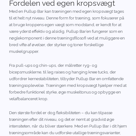
Fordelen ved egen kropsvægt
Med en Pullup Bar kan træningen med egen kropsvægt tages
til et helt nyt niveau. Denne form for træning, som fokuserer på
at bruge kroppens egen vægt som modstand, er kendt for at
være yderst effektiv og alsidig. Pullup Bar’en fungerer som en
nøglekomponent i denne træningsfilosofi ved at muliggøre en
bred vifte af øvelser, der styrker og toner forskellige
muskelgrupper.
Fra pull-ups og chin-ups, der målretter ryg- og
bicepsmusklerne, til leg raises og hanging knee tucks, der
udfordrer kernestabiliteten, tilbyder Pullup Bar en omfattende
træningsoplevelse. Træningen med kropsvægt hjælper med at
forbedre funktionel styrke, øge muskeltonus og opbygge en
velafbalanceret krop.
Den største fordel er dog fleksibiliteten – du kan tilpasse
træningen efter dit niveau, og det er nemt at gradvist øge
intensiteten, når du bliver stærkere. Med en Pullup Bar i dit hjem
træningsområde kan du udforske utallige træningsvarianter,