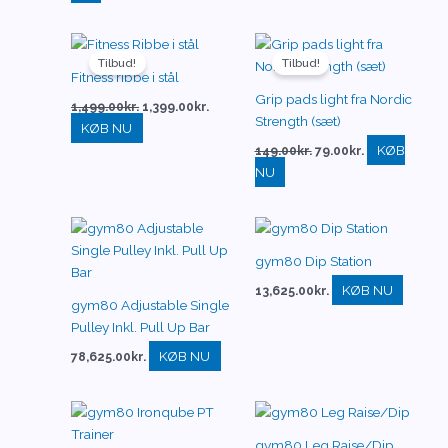
Den
Den
Den
Den
oprindelige
aktuelle
oprindelige
aktuelle
Tilbud!
Tilbud!
pris
pris
pris
pris
Fitness ribbe i stål
var:
er:
var:
er:
Grip pads light fra Nordic
1,499.00kr..
1,399.00kr..
149.00kr..
79.00kr..
1,499.00
kr.
1,399.00
kr.
Strength (sæt)
KØB NU
KØB
149.00
kr.
79.00
kr.
NU
gym80 Dip Station
KØB NU
13,625.00
kr.
gym80 Adjustable Single
Pulley Inkl. Pull Up Bar
KØB NU
78,625.00
kr.
gym80 Leg Raise/Dip