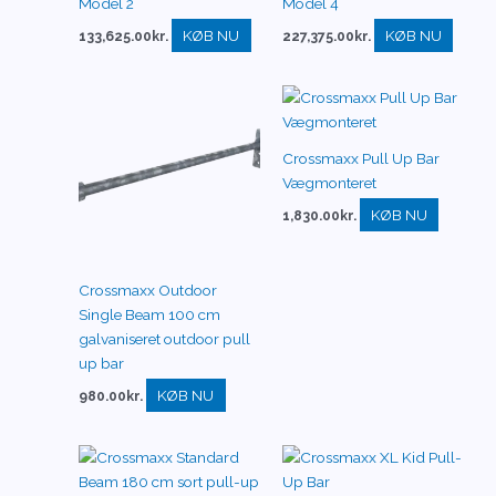
Model 2
Model 4
KØB NU
KØB NU
133,625.00
kr.
227,375.00
kr.
Crossmaxx Pull Up Bar
Vægmonteret
KØB NU
1,830.00
kr.
Crossmaxx Outdoor
Single Beam 100 cm
galvaniseret outdoor pull
up bar
KØB NU
980.00
kr.