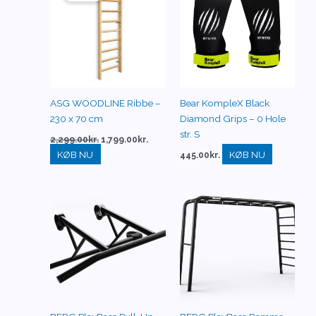
var:
er:
2,299.00kr..
1,799.00kr..
ASG WOODLINE Ribbe –
Bear KompleX Black
230 x 70 cm
Diamond Grips – 0 Hole
str. S
2,299.00
kr.
1,799.00
kr.
KØB NU
KØB NU
445.00
kr.