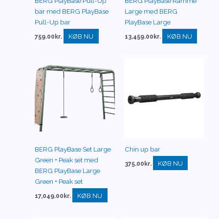
BERG PlayBase Pull-Up
BERG PlayBase Ramme
bar med BERG PlayBase
Large med BERG
Pull-Up bar
PlayBase Large
KØB NU
KØB NU
759.00
kr.
13,459.00
kr.
BERG PlayBase Set Large
Chin up bar
Green + Peak set med
KØB NU
375.00
kr.
BERG PlayBase Large
Green + Peak set
KØB NU
17,049.00
kr.