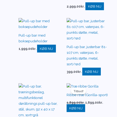
KØB NU
2,999.00
kr.
Pull-up bar med
boksepudeholder
Pull-up bar, justerbar 81-
KØB NU
1,999.00
kr.
107 cm, vaterpas, 6-
punkts støtte, metal,
sort/rød
KØB NU
399.00
kr.
Den
Den
oprindelige
aktuelle
Tilbud!
pris
pris
Ribbe i træ (Gorilla-sport)
var:
er:
1,899.00kr..
1,699.00k
1,899.00
kr.
1,699.00
kr.
KØB NU