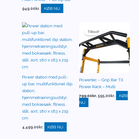
KØB NU
949.00
kr.
Den
Den
oprindelige
aktuelle
Tilbud!
pris
pris
var:
er:
799.00kr..
595.00kr..
Power station med pull-
Powertec – Grip Bar Til
up bar, multifunktionel dip
Power Rack – Multi
station,
KØB
799.00
kr.
595.00
kr.
hjemmetræningsudstyr,
NU
med boksesæk, fitness,
stål, sort, 180 x 183 x 219
cm
KØB NU
4,499.00
kr.