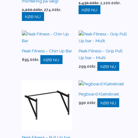
montering på væg)
1,430.00
kr.
1,100.00
kr.
KØB NU
1,200.00
kr.
274.00
kr.
KØB NU
Peak Fitness – Chin Up Bar
Peak Fitness – Grip Pull
Up bar – Multi
KØB NU
895.00
kr.
KØB NU
299.00
kr.
Pegboard Klatrebræt
KØB NU
990.00
kr.
Peak Fitness – Pull Up bar