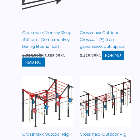
Crossmaxx Monkey Wing
Crossmaxx Outdoor
180 cm – Demo monkey
Crossbar 175,6 cm
bar rig tilbehør sort
galvaniseret pull up bar
KØB NU
4,825.00
kr.
3,595.00
kr.
2,410.00
kr.
KØB NU
Crossmaxx Outdoor Rig
Crossmaxx Outdoor Rig