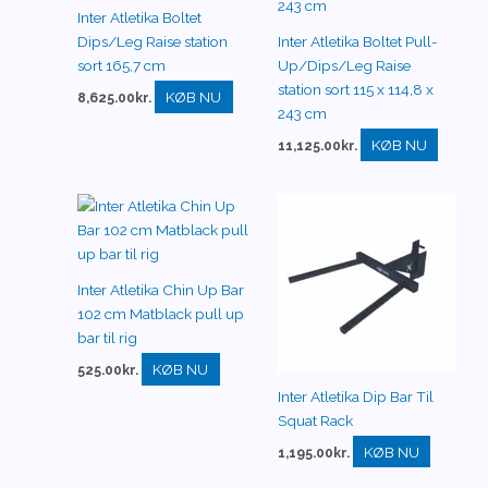
Inter Atletika Boltet
Dips/Leg Raise station
Inter Atletika Boltet Pull-
sort 165,7 cm
Up/Dips/Leg Raise
station sort 115 x 114,8 x
KØB NU
8,625.00
kr.
243 cm
KØB NU
11,125.00
kr.
Inter Atletika Chin Up Bar
102 cm Matblack pull up
bar til rig
KØB NU
525.00
kr.
Inter Atletika Dip Bar Til
Squat Rack
KØB NU
1,195.00
kr.