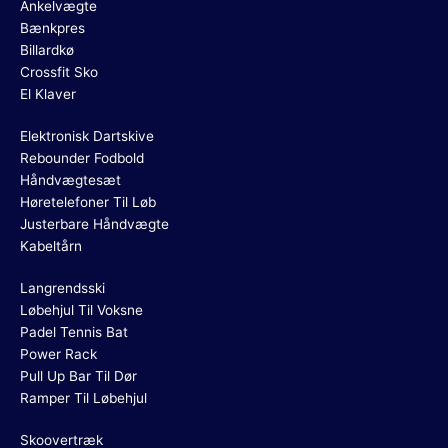
Ankelvægte
Bænkpres
Billardkø
Crossfit Sko
El Klaver
Elektronisk Dartskive
Rebounder Fodbold
Håndvægtesæt
Høretelefoner Til Løb
Justerbare Håndvægte
Kabeltårn
Langrendsski
Løbehjul Til Voksne
Padel Tennis Bat
Power Rack
Pull Up Bar Til Dør
Ramper Til Løbehjul
Skoovertræk