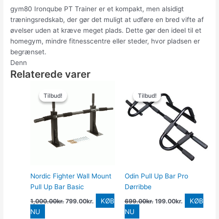
gym80 Ironqube PT Trainer er et kompakt, men alsidigt
træningsredskab, der gør det muligt at udføre en bred vifte af
øvelser uden at kræve meget plads. Dette gør den ideel til et
homegym, mindre fitnesscentre eller steder, hvor pladsen er
begrænset.
Denn
Relaterede varer
Den
Den
Den
Den
oprindelige
aktuelle
oprindelige
aktuelle
Tilbud!
Tilbud!
Tilbud!
Tilbud!
pris
pris
pris
pris
var:
er:
var:
er:
1,000.00kr..
799.00kr..
699.00kr..
199.00kr..
Nordic Fighter Wall Mount
Odin Pull Up Bar Pro
Pull Up Bar Basic
Dørribbe
KØB
KØB
1,000.00
kr.
799.00
kr.
699.00
kr.
199.00
kr.
NU
NU