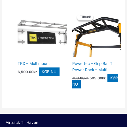
Den
Den
oprindelige
aktuelle
Tilbud!
Tilbud!
pris
pris
var:
er:
799.00kr..
595.00kr..
TRX – Multimount
Powertec – Grip Bar Til
Power Rack – Multi
KØB NU
6,500.00
kr.
KØB
799.00
kr.
595.00
kr.
NU
Airtrack Til Haven