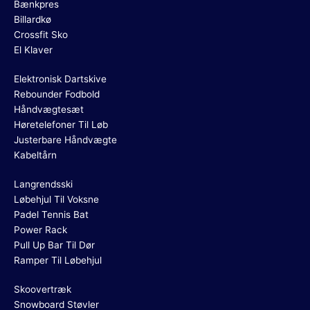
Bænkpres
Billardkø
Crossfit Sko
El Klaver
Elektronisk Dartskive
Rebounder Fodbold
Håndvægtesæt
Høretelefoner Til Løb
Justerbare Håndvægte
Kabeltårn
Langrendsski
Løbehjul Til Voksne
Padel Tennis Bat
Power Rack
Pull Up Bar Til Dør
Ramper Til Løbehjul
Skoovertræk
Snowboard Støvler