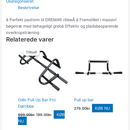
Ukategoriseret
Beskrivelse
â Perfekt pasform til DREMAR ribbeÂ â Fremstillet i massivt
bøgetræ med behageligt grebâ Effektiv og pladsbesparende
overkropstræning
Relaterede varer
Den
Den
oprindelige
aktuelle
Tilbud!
Tilbud!
pris
pris
var:
er:
699.00kr..
199.00kr..
Odin Pull Up Bar Pro
Pull up bar
Dørribbe
KØB NU
279.00
kr.
KØB
699.00
kr.
199.00
kr.
NU