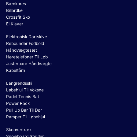
Bænkpres
Billardkø
Crossfit Sko
El Klaver
Elektronisk Dartskive
Rebounder Fodbold
Håndvægtesæt
Høretelefoner Til Løb
Justerbare Håndvægte
Kabeltårn
Langrendsski
Løbehjul Til Voksne
Padel Tennis Bat
Power Rack
Pull Up Bar Til Dør
Ramper Til Løbehjul
Skoovertræk
Snowboard Støvler