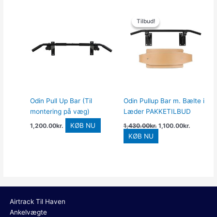
Den
Den
oprindelige
aktuelle
Tilbud!
Tilbud!
pris
pris
var:
er:
1,430.00kr..
1,100.00k
Odin Pull Up Bar (Til
Odin Pullup Bar m. Bælte i
montering på væg)
Læder PAKKETILBUD
KØB NU
1,200.00
kr.
1,430.00
kr.
1,100.00
kr.
KØB NU
Airtrack Til Haven
Ankelvægte