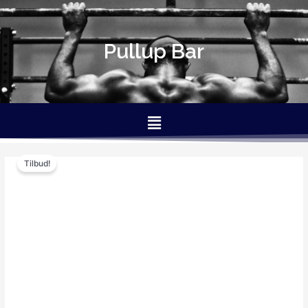
Gå
til
indholdet
Pullup Bar
Menu
Den
Den
Tilbud!
oprindelige
aktuelle
pris
pris
var:
er:
249.00kr..
199.00kr..