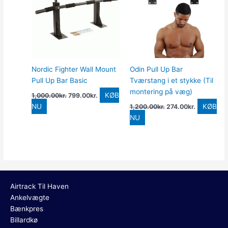
1,000.00kr..
799.00kr..
1,200.00kr..
274.00kr..
Nordic Fighter Wall Mount
Odin Pull Up Bar
Pull Up Bar Basic
Tværstang i et stykke (Til
montering på væg)
KØB
1,000.00
kr.
799.00
kr.
NU
KØB
1,200.00
kr.
274.00
kr.
NU
Airtrack Til Haven
Ankelvægte
Bænkpres
Billardkø