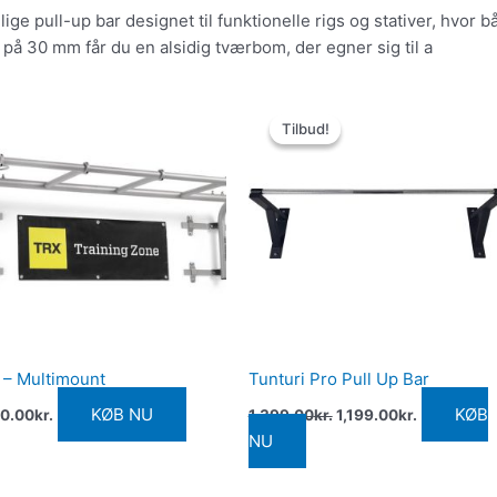
e pull-up bar designet til funktionelle rigs og stativer, hvor bå
å 30 mm får du en alsidig tværbom, der egner sig til a
Den
Den
oprindelige
aktuelle
Tilbud!
Tilbud!
pris
pris
var:
er:
1,399.00kr..
1,199.00kr.
 – Multimount
Tunturi Pro Pull Up Bar
KØB NU
KØB
0.00
kr.
1,399.00
kr.
1,199.00
kr.
NU