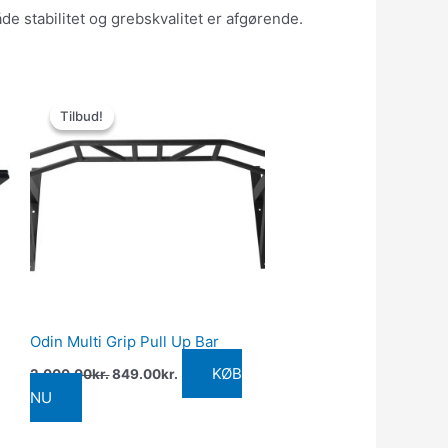
de stabilitet og grebskvalitet er afgørende.
Den
Den
oprindelige
aktuelle
Tilbud!
Tilbud!
pris
pris
var:
er:
.
2,000.00kr..
849.00kr..
Odin Multi Grip Pull Up Bar
KØB
2,000.00
kr.
849.00
kr.
NU