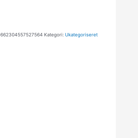
3662304557527564
Kategori:
Ukategoriseret