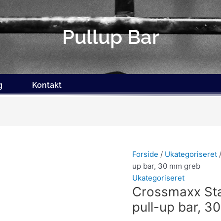
Pullup Bar
g
Kontakt
Forside
/
Ukategoriseret
up bar, 30 mm greb
Ukategoriseret
Crossmaxx St
pull-up bar, 