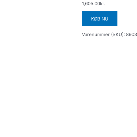
1,605.00
kr.
KØB NU
Varenummer (SKU):
890