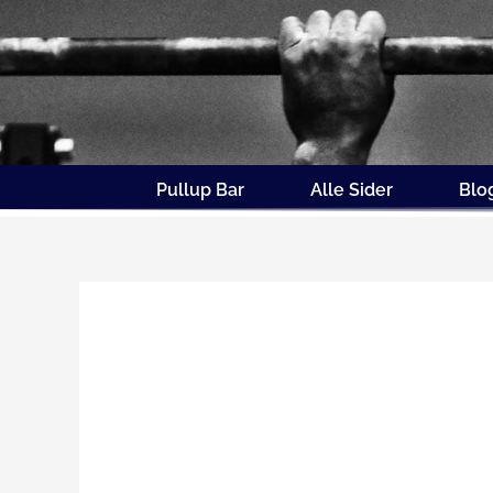
Gå
til
indholdet
Pullup Bar
Alle Sider
Blo