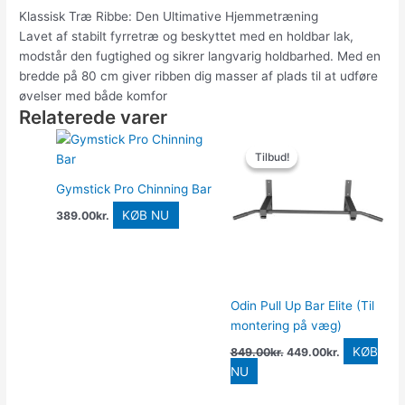
Klassisk Træ Ribbe: Den Ultimative Hjemmetræning
Lavet af stabilt fyrretræ og beskyttet med en holdbar lak,
modstår den fugtighed og sikrer langvarig holdbarhed. Med en
bredde på 80 cm giver ribben dig masser af plads til at udføre
øvelser med både komfor
Relaterede varer
Den
Den
oprindelige
aktuelle
Tilbud!
Tilbud!
pris
pris
var:
er:
Gymstick Pro Chinning Bar
849.00kr..
449.00kr..
KØB NU
389.00
kr.
Odin Pull Up Bar Elite (Til
montering på væg)
KØB
849.00
kr.
449.00
kr.
NU