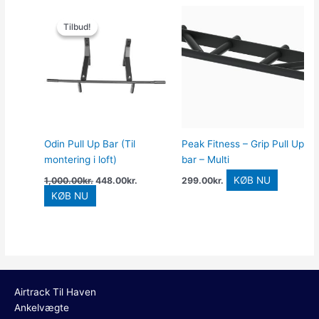
Den
Den
oprindelige
aktuelle
Tilbud!
Tilbud!
pris
pris
var:
er:
1,000.00kr..
448.00kr..
Odin Pull Up Bar (Til
Peak Fitness – Grip Pull Up
montering i loft)
bar – Multi
KØB NU
1,000.00
kr.
448.00
kr.
299.00
kr.
KØB NU
Airtrack Til Haven
Ankelvægte