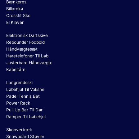
Bænkpres
Billardkø
Crossfit Sko
El Klaver
Elektronisk Dartskive
Rebounder Fodbold
Håndvægtesæt
Høretelefoner Til Løb
Justerbare Håndvægte
Kabeltårn
Langrendsski
Løbehjul Til Voksne
Padel Tennis Bat
Power Rack
Pull Up Bar Til Dør
Ramper Til Løbehjul
Skoovertræk
Snowboard Støvler