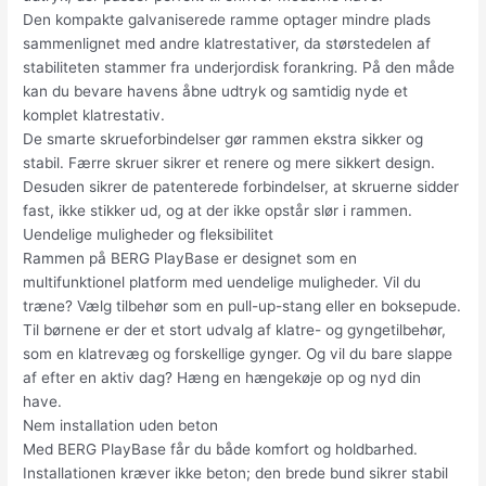
Den kompakte galvaniserede ramme optager mindre plads
sammenlignet med andre klatrestativer, da størstedelen af
stabiliteten stammer fra underjordisk forankring. På den måde
kan du bevare havens åbne udtryk og samtidig nyde et
komplet klatrestativ.
De smarte skrueforbindelser gør rammen ekstra sikker og
stabil. Færre skruer sikrer et renere og mere sikkert design.
Desuden sikrer de patenterede forbindelser, at skruerne sidder
fast, ikke stikker ud, og at der ikke opstår slør i rammen.
Uendelige muligheder og fleksibilitet
Rammen på BERG PlayBase er designet som en
multifunktionel platform med uendelige muligheder. Vil du
træne? Vælg tilbehør som en pull-up-stang eller en boksepude.
Til børnene er der et stort udvalg af klatre- og gyngetilbehør,
som en klatrevæg og forskellige gynger. Og vil du bare slappe
af efter en aktiv dag? Hæng en hængekøje op og nyd din
have.
Nem installation uden beton
Med BERG PlayBase får du både komfort og holdbarhed.
Installationen kræver ikke beton; den brede bund sikrer stabil