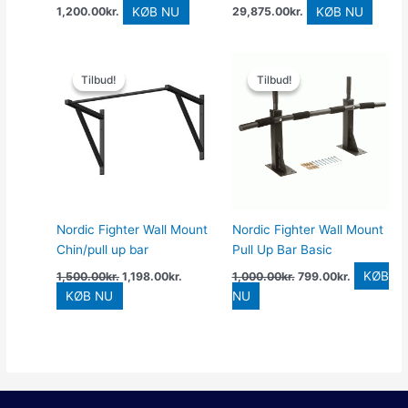
KØB NU
KØB NU
1,200.00
kr.
29,875.00
kr.
Den
Den
Den
Den
oprindelige
aktuelle
oprindelige
aktuelle
Tilbud!
Tilbud!
Tilbud!
Tilbud!
pris
pris
pris
pris
var:
er:
var:
er:
1,500.00kr..
1,198.00kr..
1,000.00kr..
799.00kr..
Nordic Fighter Wall Mount
Nordic Fighter Wall Mount
Chin/pull up bar
Pull Up Bar Basic
KØB
1,500.00
kr.
1,198.00
kr.
1,000.00
kr.
799.00
kr.
KØB NU
NU