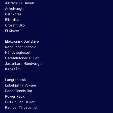
Airtrack Til Haven
Ankelvægte
Bænkpres
Billardkø
Crossfit Sko
El Klaver
Elektronisk Dartskive
Rebounder Fodbold
Håndvægtesæt
Høretelefoner Til Løb
Justerbare Håndvægte
Kabeltårn
Langrendsski
Løbehjul Til Voksne
Padel Tennis Bat
Power Rack
Pull Up Bar Til Dør
Ramper Til Løbehjul