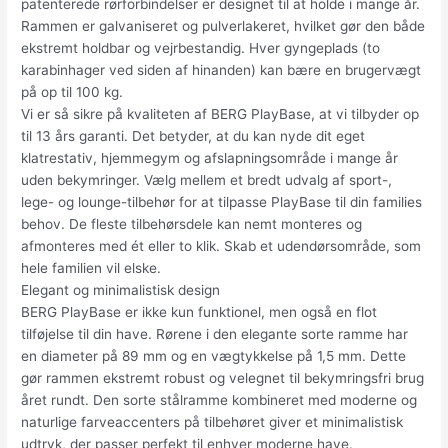
patenterede rørforbindelser er designet til at holde i mange år.
Rammen er galvaniseret og pulverlakeret, hvilket gør den både
ekstremt holdbar og vejrbestandig. Hver gyngeplads (to
karabinhager ved siden af hinanden) kan bære en brugervægt
på op til 100 kg.
Vi er så sikre på kvaliteten af BERG PlayBase, at vi tilbyder op
til 13 års garanti. Det betyder, at du kan nyde dit eget
klatrestativ, hjemmegym og afslapningsområde i mange år
uden bekymringer. Vælg mellem et bredt udvalg af sport-,
lege- og lounge-tilbehør for at tilpasse PlayBase til din families
behov. De fleste tilbehørsdele kan nemt monteres og
afmonteres med ét eller to klik. Skab et udendørsområde, som
hele familien vil elske.
Elegant og minimalistisk design
BERG PlayBase er ikke kun funktionel, men også en flot
tilføjelse til din have. Rørene i den elegante sorte ramme har
en diameter på 89 mm og en vægtykkelse på 1,5 mm. Dette
gør rammen ekstremt robust og velegnet til bekymringsfri brug
året rundt. Den sorte stålramme kombineret med moderne og
naturlige farveaccenters på tilbehøret giver et minimalistisk
udtryk, der passer perfekt til enhver moderne have.