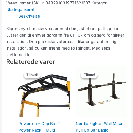
Varenummer (SKU):
8432910319771521687
Kategori:
Ukategoriseret
Beskrivelse
Slip løs nye fitnessniveauer med den justerbare pull-up bar!
Juster den til enhver dørkarm fra 81-107 cm og sørg for sikker
installation. Den praktiske vaterpasindikator garanterer lige
installation, så du kan træne med ro i sindet. Med seks
støttepunkter
Relaterede varer
Den
Den
Den
Den
oprindelige
aktuelle
oprindelige
aktuelle
Tilbud!
Tilbud!
Tilbud!
Tilbud!
pris
pris
pris
pris
var:
er:
var:
er:
799.00kr..
595.00kr..
1,000.00kr..
799.00kr..
Powertec – Grip Bar Til
Nordic Fighter Wall Mount
Power Rack – Multi
Pull Up Bar Basic