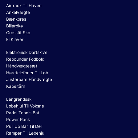
Airtrack Til Haven
Ankelvægte
Bænkpres
Billardkø
Crossfit Sko
El Klaver
Elektronisk Dartskive
Rebounder Fodbold
Håndvægtesæt
Høretelefoner Til Løb
Justerbare Håndvægte
Kabeltårn
Langrendsski
Løbehjul Til Voksne
Padel Tennis Bat
Power Rack
Pull Up Bar Til Dør
Ramper Til Løbehjul